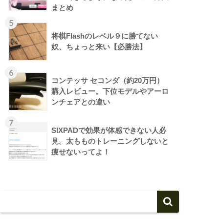
まとめ
5
将棋Flashのレベル９に勝てない
奴、ちょっと来い【必勝法】
6
コンテッサ セコンダ（約20万円）
購入レビュー。下位モデルやアーロ
ンチェアとの違い
7
SIXPADで効果が体感できない人必
見。太もものトレーニングしないと
痩せないってよ！