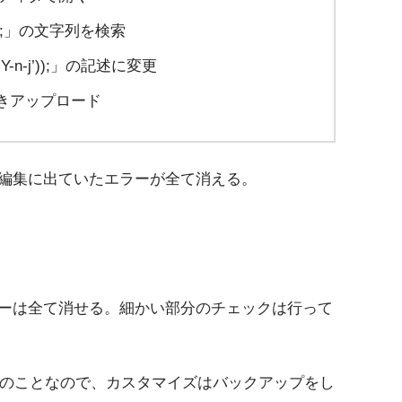
Y-n-j’));」の文字列を検索
i18n(‘Y-n-j’));」の記述に変更
で上書きアップロード
編集に出ていたエラーが全て消える。
ーは全て消せる。細かい部分のチェックは行って
とのことなので、カスタマイズはバックアップをし