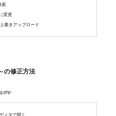
を検索
記述に変更
をFTPで上書きアップロード
rror:～の修正方法
ng.php
ストエディタで開く