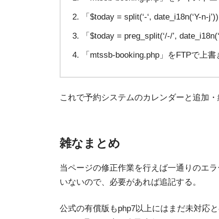
「$today = split(‘-‘, date_i18n(‘
「$today = preg_split(‘/-/’, date_
「mtssb-booking.php」をFTP
これで予約システムのカレンダーと追加・
雑なまとめ
当ページの修正作業を行えば一通りのエラ
いないので、必要があれば追記する。
公式の有償版もphp7以上にはまだ未対応