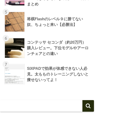
まとめ
5
将棋Flashのレベル９に勝てない
奴、ちょっと来い【必勝法】
6
コンテッサ セコンダ（約20万円）
購入レビュー。下位モデルやアーロ
ンチェアとの違い
7
SIXPADで効果が体感できない人必
見。太もものトレーニングしないと
痩せないってよ！