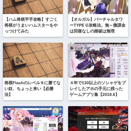
【ハム将棋平手攻略】すごく
【オルガル】バーチャルタワ
将棋がうまいハムスターをや
ーTYPE G攻略法。無～微課金
っつけてみた
は回復なしの踏破は無理
将棋Flashのレベル９に勝てな
４年で130以上のソシャゲをプ
い奴、ちょっと来い【必勝
レイしたアホの手元に残った
法】
ゲームアプリ集【2018.6】