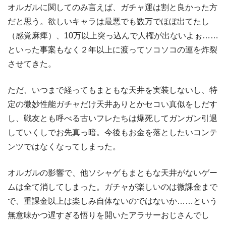
オルガルに関してのみ言えば、ガチャ運は割と良かった方
だと思う。欲しいキャラは最悪でも数万でほぼ出てたし
（感覚麻痺）、10万以上突っ込んで人権が出ないよぉ……
といった事案もなく２年以上に渡ってソコソコの運を炸裂
させてきた。
ただ、いつまで経ってもまともな天井を実装しないし、特
定の微妙性能ガチャだけ天井ありとかセコい真似をしだす
し、戦友とも呼べる古いフレたちは爆死してガンガン引退
していくしでお先真っ暗。今後もお金を落としたいコンテ
ンツではなくなってしまった。
オルガルの影響で、他ソシャゲもまともな天井がないゲー
ムは全て消してしまった。ガチャが楽しいのは微課金まで
で、重課金以上は楽しみ自体ないのではないか……という
無意味かつ遅すぎる悟りを開いたアラサーおじさんでし