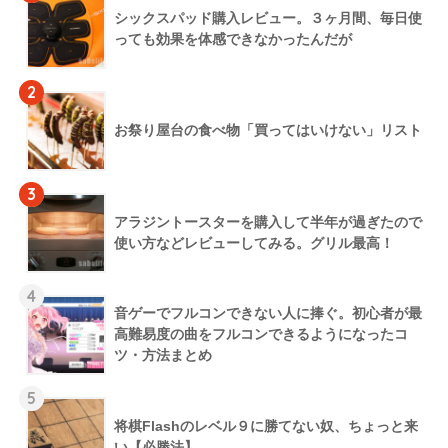
シックスパッド購入レビュー。３ヶ月間、毎日使
っても効果を体感できなかったんだが
2
お祭り屋台の食べ物「買ってはいけない」リスト
3
アラジントースターを購入して半年が過ぎたので
使い方などレビューしてみる。グリル最高！
4
音ゲーでフルコンできない人に捧ぐ。初心者が最
高難易度の曲をフルコンできるようになったコ
ツ・方法まとめ
5
将棋Flashのレベル９に勝てない奴、ちょっと来
い【必勝法】