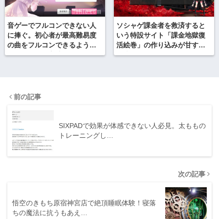
音ゲーでフルコンできない人
ソシャゲ課金者を救済すると
に捧ぐ。初心者が最高難易度
いう特設サイト「課金地獄復
の曲をフルコンできるように
活絵巻」の作り込みが甘すぎ
なったコツ・方法まとめ
て泣ける
前の記事
SIXPADで効果が体感できない人必見。太ももの
トレーニングし…
次の記事
悟空のきもち原宿神宮店で絶頂睡眠体験！寝落
ちの魔法に抗うもあえ…